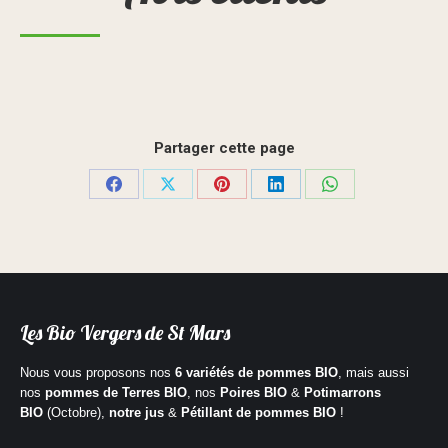
Partager cette page
Partager
Partager
Partager
Partager
Partager
sur
sur
sur
sur
sur
Facebook
X
Pinterest
LinkedIn
WhatsApp
Les Bio Vergers de St Mars
Nous vous proposons nos
6 variétés de
pommes BIO
, mais aussi
nos
pommes de Terres BIO
, nos
Poires BIO
&
Potimarrons
BIO
(Octobre),
notre jus
&
Pétillant de pommes BIO
!