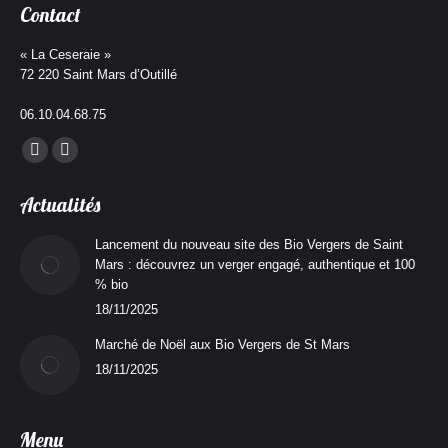
Contact
« La Ceseraie »
72 220 Saint Mars d’Outillé
06.10.04.68.75
Trouvez nous sur :
La
La
page
page
Actualités
Facebook
Instagram
s'ouvre
s'ouvre
Lancement du nouveau site des Bio Vergers de Saint
Mars : découvrez un verger engagé, authentique et 100
dans
dans
% bio
une
une
18/11/2025
nouvelle
nouvelle
fenêtre
fenêtre
Marché de Noël aux Bio Vergers de St Mars
18/11/2025
Menu