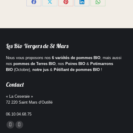
Partager
Partager
Partager
Partager
Partager
sur
sur
sur
sur
sur
Facebook
X
Pinterest
LinkedIn
WhatsApp
Les Bio Vergers de St Mars
Nous vous proposons nos
6 variétés de
pommes BIO
, mais aussi
nos
pommes de Terres BIO
, nos
Poires BIO
&
Potimarrons
BIO
(Octobre),
notre jus
&
Pétillant de pommes BIO
!
Contact
« La Ceseraie »
72 220 Saint Mars d’Outillé
06.10.04.68.75
Trouvez nous sur :
La
La