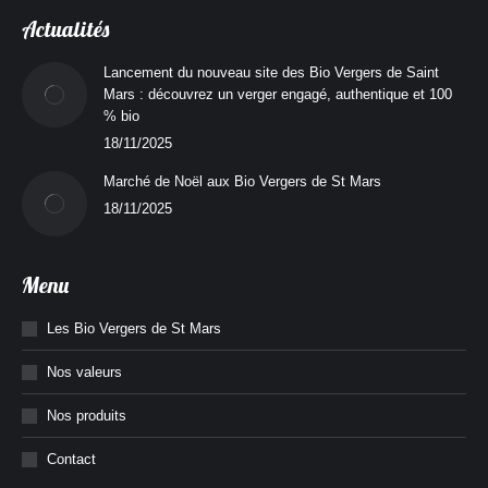
page
page
Actualités
Facebook
Instagram
s'ouvre
s'ouvre
Lancement du nouveau site des Bio Vergers de Saint
Mars : découvrez un verger engagé, authentique et 100
dans
dans
% bio
une
une
18/11/2025
nouvelle
nouvelle
fenêtre
fenêtre
Marché de Noël aux Bio Vergers de St Mars
18/11/2025
Menu
Les Bio Vergers de St Mars
Nos valeurs
Nos produits
Contact