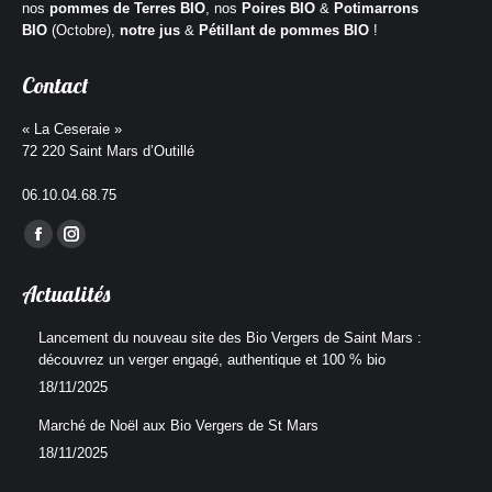
nos
pommes de Terres BIO
, nos
Poires BIO
&
Potimarrons
BIO
(Octobre),
notre jus
&
Pétillant de pommes BIO
!
Contact
« La Ceseraie »
72 220 Saint Mars d’Outillé
06.10.04.68.75
Trouvez nous sur :
La
La
page
page
Actualités
Facebook
Instagram
s'ouvre
s'ouvre
Lancement du nouveau site des Bio Vergers de Saint Mars :
découvrez un verger engagé, authentique et 100 % bio
dans
dans
18/11/2025
une
une
nouvelle
nouvelle
Marché de Noël aux Bio Vergers de St Mars
fenêtre
fenêtre
18/11/2025